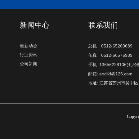
新闻中心
联系我们
最新动态
0512-65260689
总机：
行业资讯
0512-66576989
传真：
公司新闻
13656228106(孔经
手机:
aodikf@126.com
邮箱:
地址: 江苏省苏州市吴中区
Copy