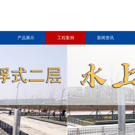
产品展示
工程案例
新闻资讯