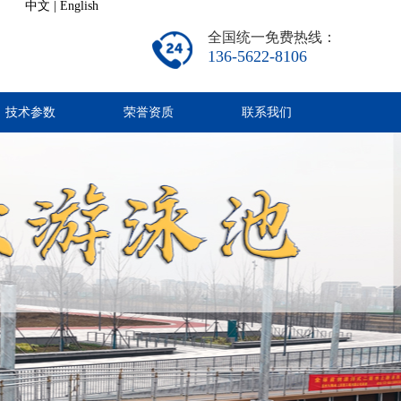
中文
|
English
全国统一免费热线：
136-5622-8106
技术参数
荣誉资质
联系我们