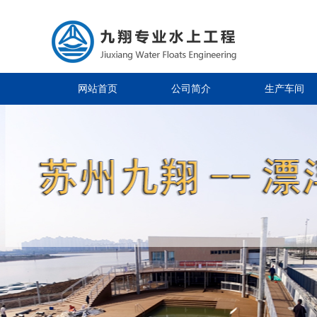
网站首页
公司简介
生产车间