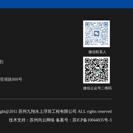
微信联系人
理)
澄湖路888号
微信公众号二维码
right@2011 苏州九翔水上浮筒工程有限公司 ALL rights reserved
技术支持：
苏州尚云网络
备案号：
苏ICP备10044035号-3