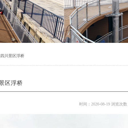
四川景区浮桥
景区浮桥
时间：2020-08-19 浏览次数