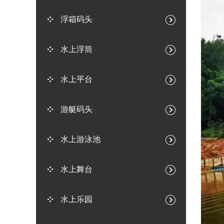
浮箱码头
水上浮筒
水上平台
游艇码头
水上游泳池
水上舞台
水上乐园