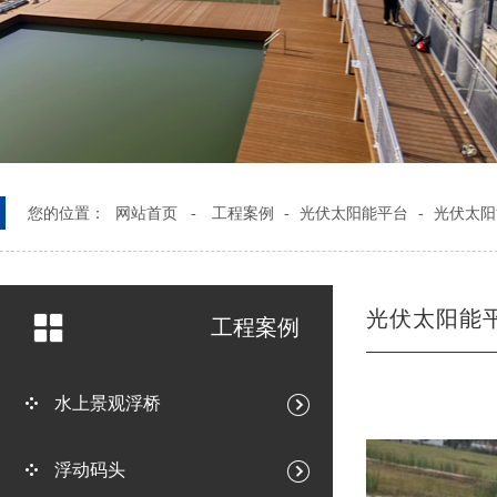
您的位置：
网站首页 -
工程案例
-
光伏太阳能平台
-
光伏太阳
光伏太阳能
工程案例
水上景观浮桥
浮动码头