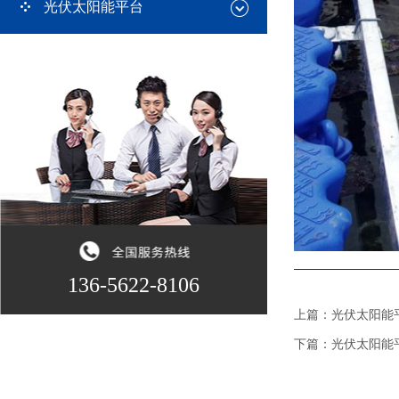
光伏太阳能平台
136-5622-8106
上篇：
光伏太阳能
下篇：
光伏太阳能