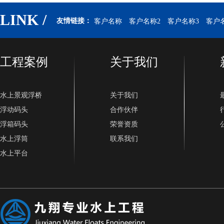
LINK /
友情链接：
客户名称
客户名称2
客户名称3
客户
工程案例
关于我们
水上景观浮桥
关于我们
浮动码头
合作伙伴
浮箱码头
荣誉资质
水上浮筒
联系我们
水上平台