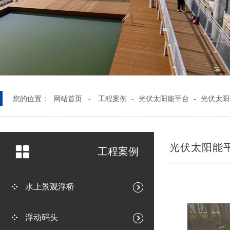
您的位置：
网站首页 -
工程案例
-
光伏太阳能平台
-
光伏太阳
光伏太阳能
工程案例
水上景观浮桥
浮动码头