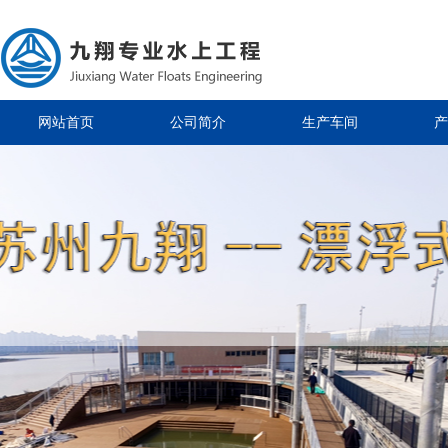
网站首页
公司简介
生产车间
产