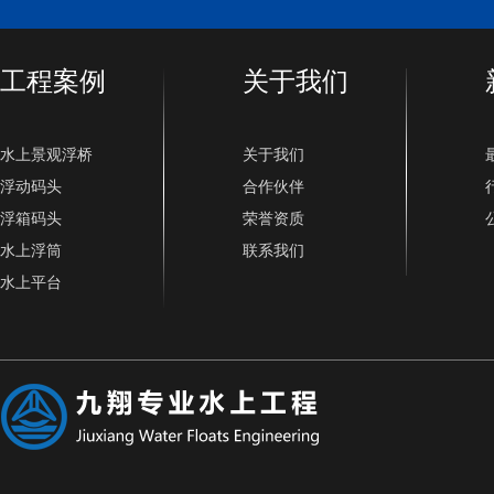
工程案例
关于我们
水上景观浮桥
关于我们
浮动码头
合作伙伴
浮箱码头
荣誉资质
水上浮筒
联系我们
水上平台