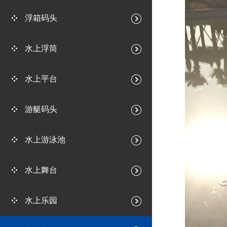
浮箱码头
水上浮筒
水上平台
游艇码头
水上游泳池
水上舞台
水上乐园